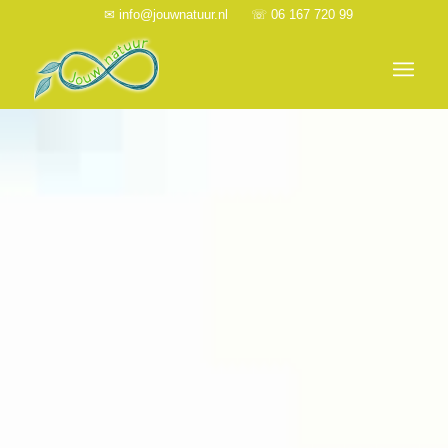
✉
info@jouwnatuur.nl
☏ 06 167 720 99