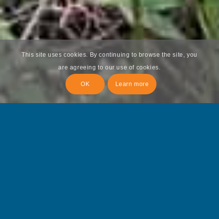
This site uses cookies. By continuing to browse the site, you
are agreeing to our use of cookies.
OK
Learn more
We leven in een tijd waarin er veel in beweging is.
Het oude past steeds minder, het nieuwe is er nog
niet helemaal. Hoewel… in de onderstroom is de
nieuwe wereld al voelbaar. Als je je er op afstemt voel
je de liefde en de zachtheid om je heen. In de natuur,
in de kinderen, in de dieren. En ook in ons zelf. Ik
help je om je weer (meer) te verbinden met deze