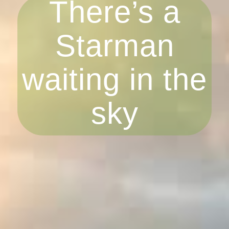
There’s a
Starman
waiting in the
sky